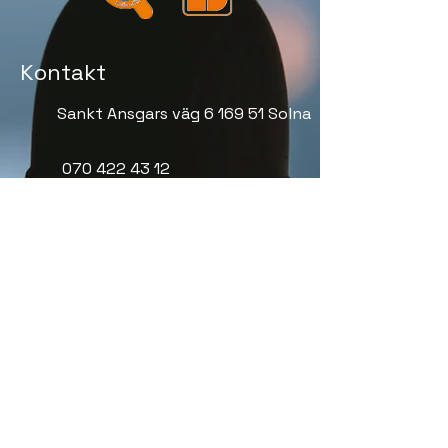
Kontakt
Sankt Ansgars väg 6 169 51 Solna
070 422 43 12
info@1988elektriska.se
Vardagar 07:00 - 16:00
Org nr:
556818-9103
Meny
Elinstallationer