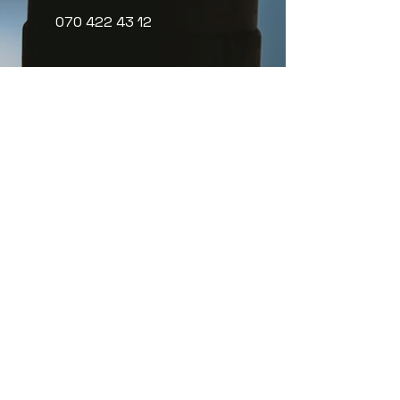
070 422 43 12
info@1988elektriska.se
Vardagar 07:00 - 16:00
Org nr:
556818-9103
Meny
Elinstallationer
Laddbox
Priser elektriker
Rot-avdrag
Fortlöpande kontroll
Smarta hem
Om oss
Kontakt