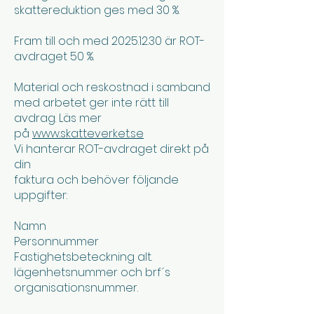
skattereduktion ges med 30 %.
Fram till och med 2025.12.30 är ROT-
avdraget 50 %.
Material och reskostnad i samband
med arbetet ger inte rätt till
avdrag. Läs mer
på
www.skatteverket.se
Vi hanterar ROT-avdraget direkt på
din
faktura och behöver följande
uppgifter:
Namn
Personnummer
Fastighetsbeteckning alt.
lägenhetsnummer och brf´s
organisationsnummer.