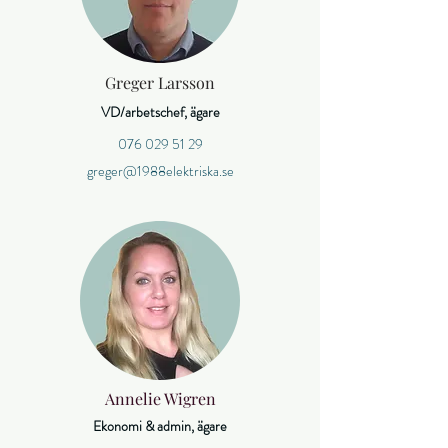
Greger Larsson
VD/arbetschef, ägare
076 029 51 29
greger@1988elektriska.se
Annelie Wigren
Ekonomi & admin, ägare