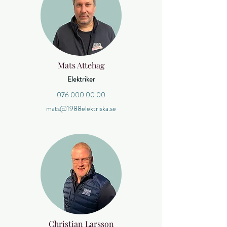
Mats Attehag
Elektriker
076 000 00 00
mats@1988elektriska.se
Christian Larsson