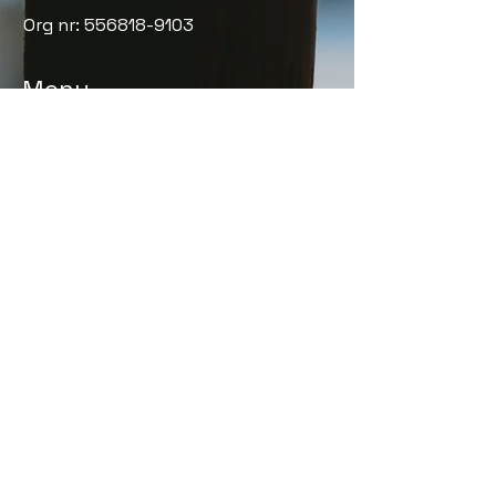
Org nr:
556818-9103
Meny
Elinstallationer
Laddbox
Priser elektriker
Rot-avdrag
Fortlöpande kontroll
Smarta hem
Om oss
Kontakt
Elinstallationer Danderyd
|
Elinstallationer
Täby
|
Elinstallationer Huddinge
|
Elinstallationer Sundbyberg
|
Elinstallationer Nacka
|
Elinstallationer
Djursholm
|
Laddbox Danderyd
|
Laddbox
Täby
|
Laddbox Huddinge
|
Laddbox
Sundbyberg
|
Laddbox Nacka
|
Laddbox